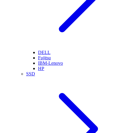
DELL
Fujitsu
IBM-Lenovo
HP
SSD