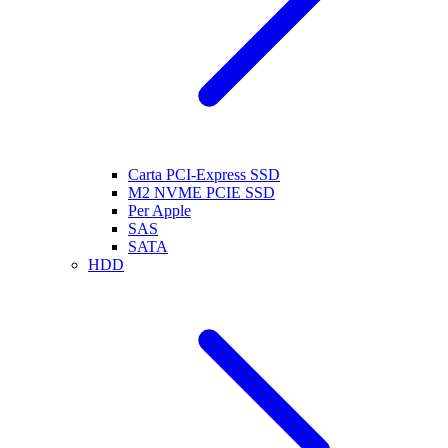
Carta PCI-Express SSD
M2 NVME PCIE SSD
Per Apple
SAS
SATA
HDD