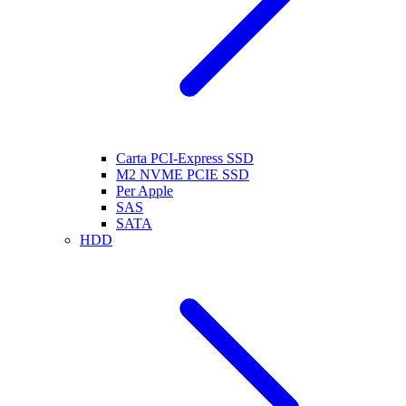
Carta PCI-Express SSD
M2 NVME PCIE SSD
Per Apple
SAS
SATA
HDD