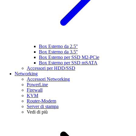
Box Esterno da 2.5''
Box Esterno da 3.5''
Box Esterno per SSD M2-PCie
Box Esterno per SSD mSATA
Accessori per HDD/SSD
Networking
Accessori Networking
PowerLine
Firewall
KVM
Router-Modem
Server di stampa
Vedi di più