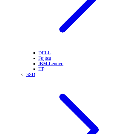
DELL
Fujitsu
IBM-Lenovo
HP
SSD