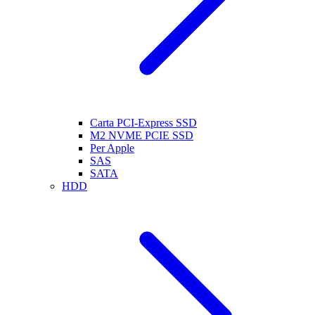
Carta PCI-Express SSD
M2 NVME PCIE SSD
Per Apple
SAS
SATA
HDD