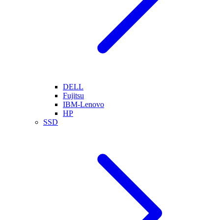
DELL
Fujitsu
IBM-Lenovo
HP
SSD