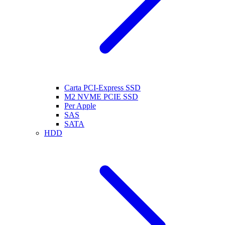
Carta PCI-Express SSD
M2 NVME PCIE SSD
Per Apple
SAS
SATA
HDD