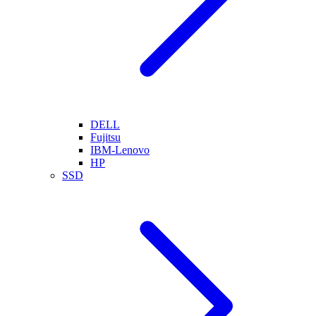
DELL
Fujitsu
IBM-Lenovo
HP
SSD