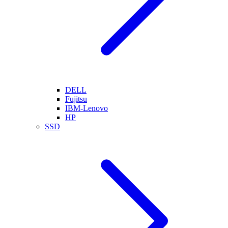
DELL
Fujitsu
IBM-Lenovo
HP
SSD