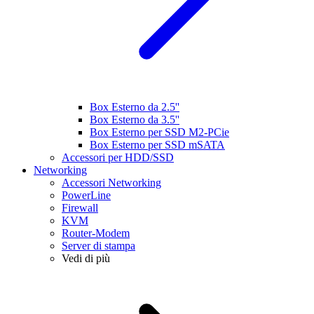
Box Esterno da 2.5''
Box Esterno da 3.5''
Box Esterno per SSD M2-PCie
Box Esterno per SSD mSATA
Accessori per HDD/SSD
Networking
Accessori Networking
PowerLine
Firewall
KVM
Router-Modem
Server di stampa
Vedi di più