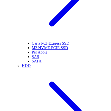
Carta PCI-Express SSD
M2 NVME PCIE SSD
Per Apple
SAS
SATA
HDD