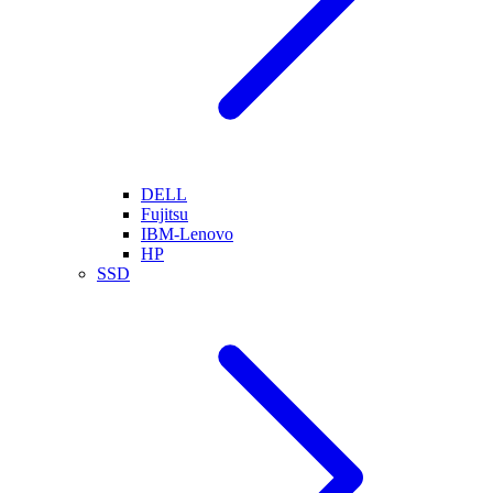
DELL
Fujitsu
IBM-Lenovo
HP
SSD