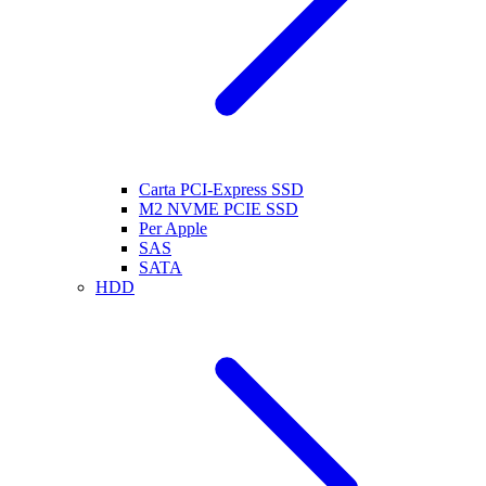
Carta PCI-Express SSD
M2 NVME PCIE SSD
Per Apple
SAS
SATA
HDD