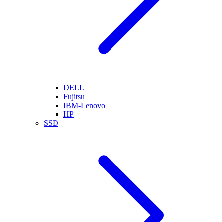
DELL
Fujitsu
IBM-Lenovo
HP
SSD