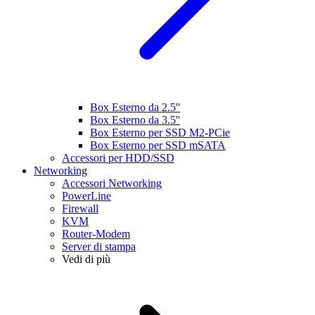
Box Esterno da 2.5''
Box Esterno da 3.5''
Box Esterno per SSD M2-PCie
Box Esterno per SSD mSATA
Accessori per HDD/SSD
Networking
Accessori Networking
PowerLine
Firewall
KVM
Router-Modem
Server di stampa
Vedi di più