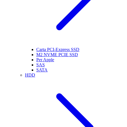
Carta PCI-Express SSD
M2 NVME PCIE SSD
Per Apple
SAS
SATA
HDD