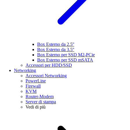
Box Esterno da 2.5''
Box Esterno da 3.5''
Box Esterno per SSD M2-PCie
Box Esterno per SSD mSATA
Accessori per HDD/SSD
Networking
Accessori Networking
PowerLine
Firewall
KVM
Router-Modem
Server di stampa
Vedi di più