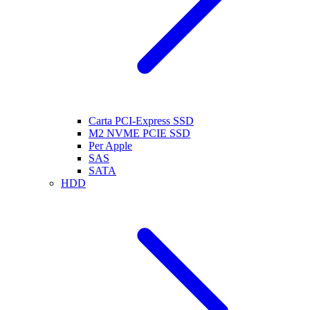
Carta PCI-Express SSD
M2 NVME PCIE SSD
Per Apple
SAS
SATA
HDD