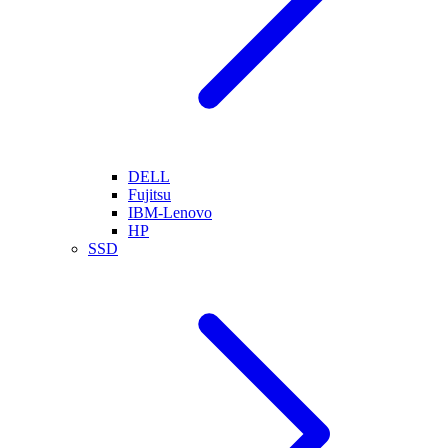
DELL
Fujitsu
IBM-Lenovo
HP
SSD