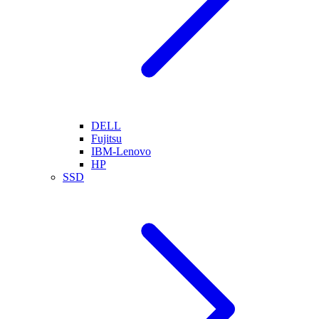
DELL
Fujitsu
IBM-Lenovo
HP
SSD