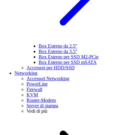
Box Esterno da 2.5''
Box Esterno da 3.5''
Box Esterno per SSD M2-PCie
Box Esterno per SSD mSATA
Accessori per HDD/SSD
Networking
Accessori Networking
PowerLine
Firewall
KVM
Router-Modem
Server di stampa
Vedi di più