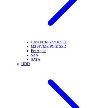
Carta PCI-Express SSD
M2 NVME PCIE SSD
Per Apple
SAS
SATA
HDD