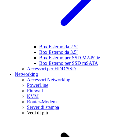
Box Esterno da 2.5''
Box Esterno da 3.5''
Box Esterno per SSD M2-PCie
Box Esterno per SSD mSATA
Accessori per HDD/SSD
Networking
Accessori Networking
PowerLine
Firewall
KVM
Router-Modem
Server di stampa
Vedi di più