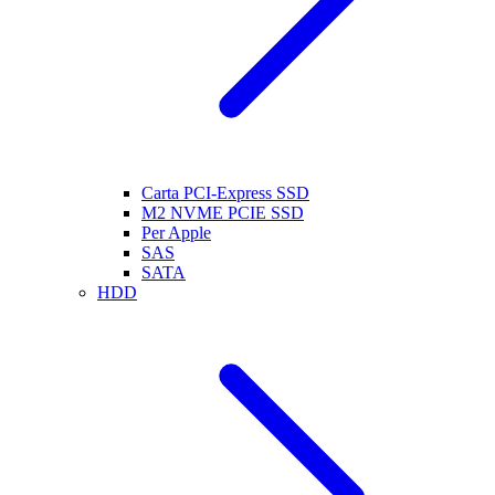
Carta PCI-Express SSD
M2 NVME PCIE SSD
Per Apple
SAS
SATA
HDD