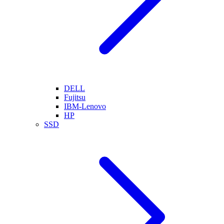
DELL
Fujitsu
IBM-Lenovo
HP
SSD