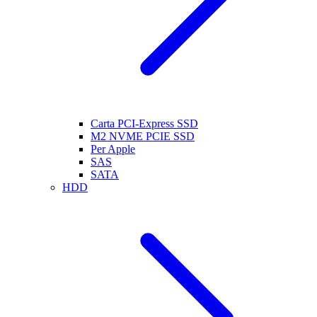
Carta PCI-Express SSD
M2 NVME PCIE SSD
Per Apple
SAS
SATA
HDD