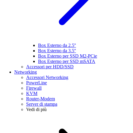
Box Esterno da 2.5''
Box Esterno da 3.5''
Box Esterno per SSD M2-PCie
Box Esterno per SSD mSATA
Accessori per HDD/SSD
Networking
Accessori Networking
PowerLine
Firewall
KVM
Router-Modem
Server di stampa
Vedi di più