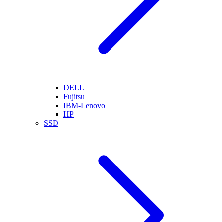
DELL
Fujitsu
IBM-Lenovo
HP
SSD