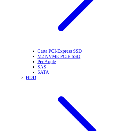
Carta PCI-Express SSD
M2 NVME PCIE SSD
Per Apple
SAS
SATA
HDD