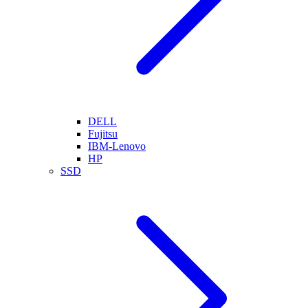
DELL
Fujitsu
IBM-Lenovo
HP
SSD