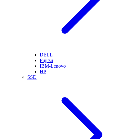
DELL
Fujitsu
IBM-Lenovo
HP
SSD