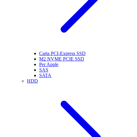
Carta PCI-Express SSD
M2 NVME PCIE SSD
Per Apple
SAS
SATA
HDD