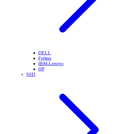
DELL
Fujitsu
IBM-Lenovo
HP
SSD