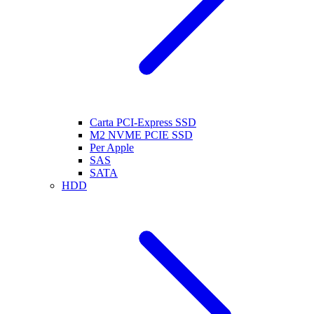
Carta PCI-Express SSD
M2 NVME PCIE SSD
Per Apple
SAS
SATA
HDD