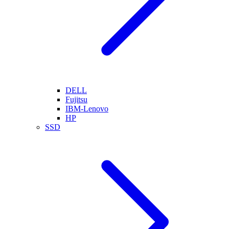
DELL
Fujitsu
IBM-Lenovo
HP
SSD