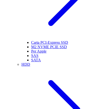
Carta PCI-Express SSD
M2 NVME PCIE SSD
Per Apple
SAS
SATA
HDD