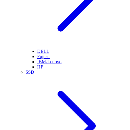
DELL
Fujitsu
IBM-Lenovo
HP
SSD