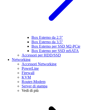
Box Esterno da 2.5''
Box Esterno da 3.5''
Box Esterno per SSD M2-PCie
Box Esterno per SSD mSATA
Accessori per HDD/SSD
Networking
Accessori Networking
PowerLine
Firewall
KVM
Router-Modem
Server di stampa
Vedi di più