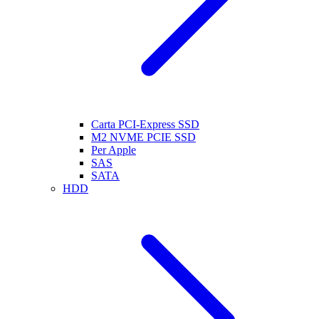
Carta PCI-Express SSD
M2 NVME PCIE SSD
Per Apple
SAS
SATA
HDD