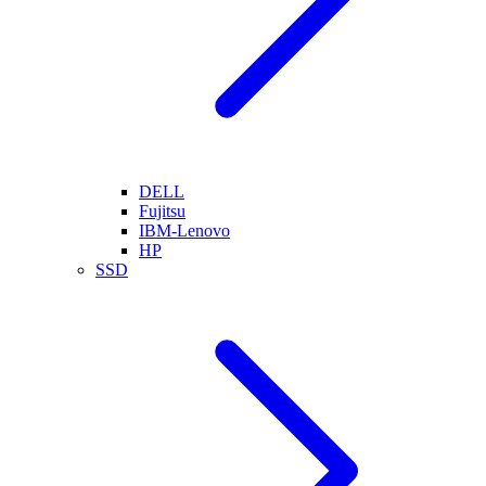
DELL
Fujitsu
IBM-Lenovo
HP
SSD