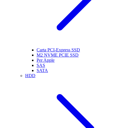
Carta PCI-Express SSD
M2 NVME PCIE SSD
Per Apple
SAS
SATA
HDD