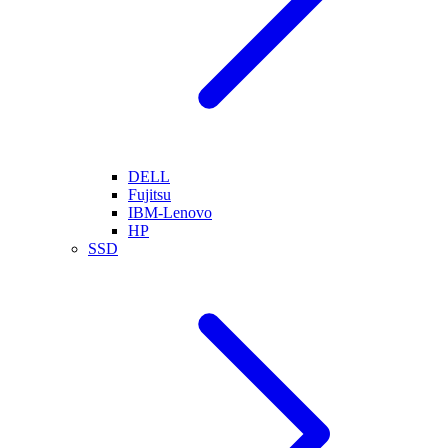
DELL
Fujitsu
IBM-Lenovo
HP
SSD