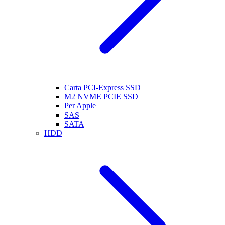
Carta PCI-Express SSD
M2 NVME PCIE SSD
Per Apple
SAS
SATA
HDD