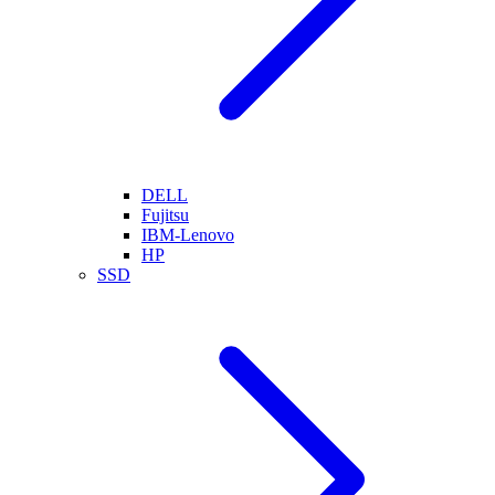
DELL
Fujitsu
IBM-Lenovo
HP
SSD