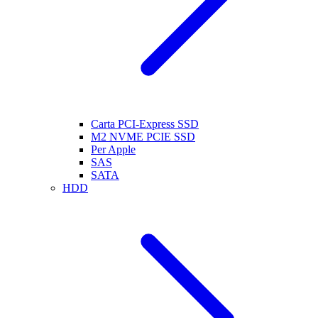
Carta PCI-Express SSD
M2 NVME PCIE SSD
Per Apple
SAS
SATA
HDD