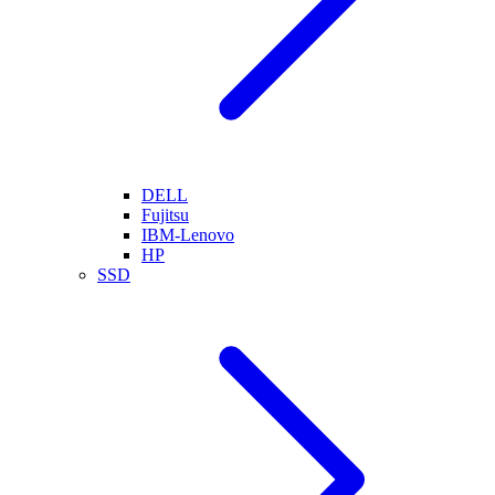
DELL
Fujitsu
IBM-Lenovo
HP
SSD