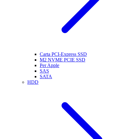
Carta PCI-Express SSD
M2 NVME PCIE SSD
Per Apple
SAS
SATA
HDD