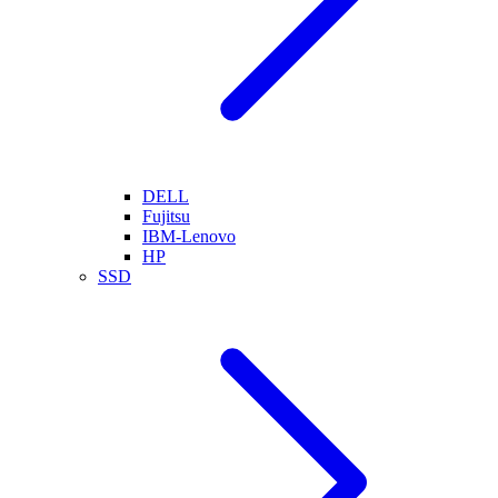
DELL
Fujitsu
IBM-Lenovo
HP
SSD