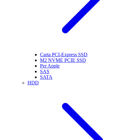
Carta PCI-Express SSD
M2 NVME PCIE SSD
Per Apple
SAS
SATA
HDD