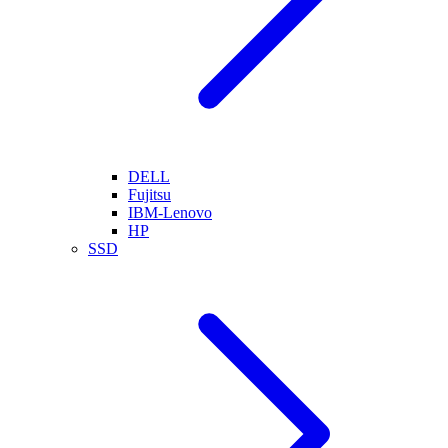
DELL
Fujitsu
IBM-Lenovo
HP
SSD