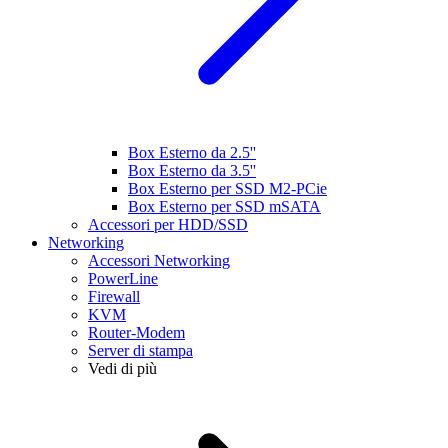
Box Esterno da 2.5''
Box Esterno da 3.5''
Box Esterno per SSD M2-PCie
Box Esterno per SSD mSATA
Accessori per HDD/SSD
Networking
Accessori Networking
PowerLine
Firewall
KVM
Router-Modem
Server di stampa
Vedi di più