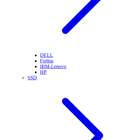
DELL
Fujitsu
IBM-Lenovo
HP
SSD