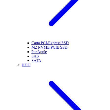
Carta PCI-Express SSD
M2 NVME PCIE SSD
Per Apple
SAS
SATA
HDD