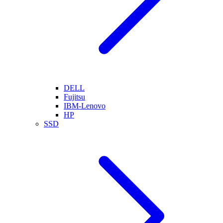
DELL
Fujitsu
IBM-Lenovo
HP
SSD