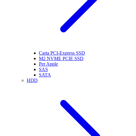
Carta PCI-Express SSD
M2 NVME PCIE SSD
Per Apple
SAS
SATA
HDD