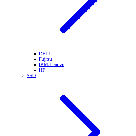
DELL
Fujitsu
IBM-Lenovo
HP
SSD