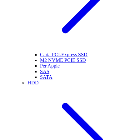
Carta PCI-Express SSD
M2 NVME PCIE SSD
Per Apple
SAS
SATA
HDD